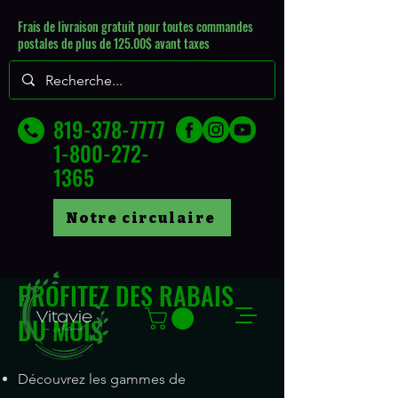
Frais de livraison gratuit pour toutes commandes
postales de plus de 125.00$ avant taxes
819-378-7777
1-800-272-
1365
Notre circulaire
PROFITEZ DES RABAIS
DU MOIS
Découvrez les gammes de