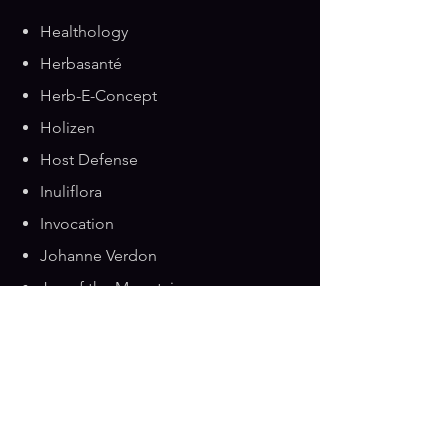
Healthology
Herbasanté
Herb-E-Concept
Holizen
Host Defense
Inuliflora
Invocation
Johanne Verdon
Joy of the Mountain
Kariderm
Land Art
Landish