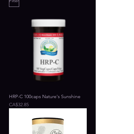
Filter
HRP-C 100caps Nature's Sunshine
Price
CA$32.85