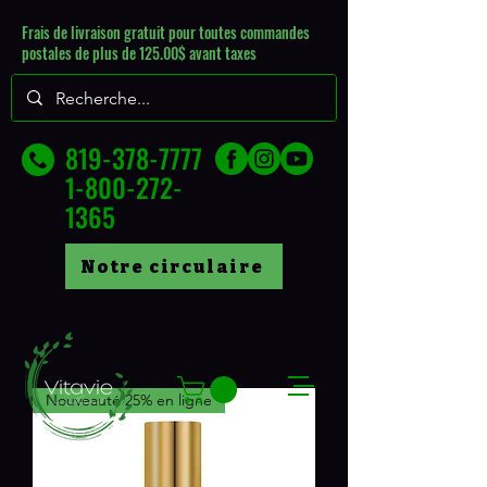
Frais de livraison gratuit pour toutes commandes
postales de plus de 125.00$ avant taxes
819-378-7777
1-800-272-
1365
Notre circulaire
Nouveauté 25% en ligne