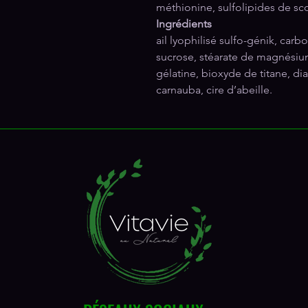
méthionine, sulfolipides de sc
Ingrédients
ail lyophilisé sulfo-génik, ca
sucrose, stéarate de magnésium
gélatine, bioxyde de titane, di
carnauba, cire d’abeille.