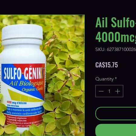
Ail Sulf
4000mcg 
SKU: 627387100026
Price
CA$15.75
Quantity
*