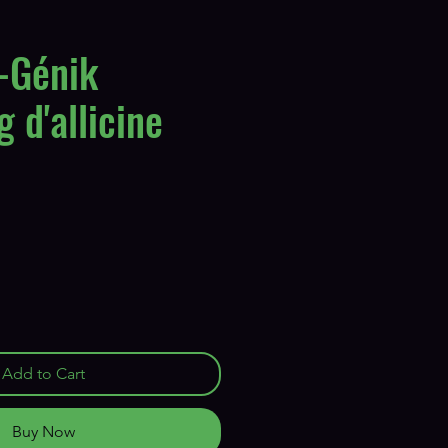
o-Génik
d'allicine
Add to Cart
Buy Now