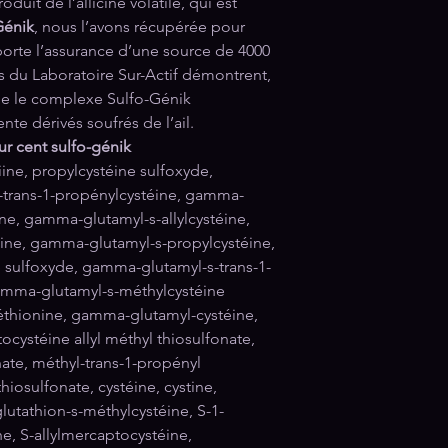
oduit de l’allicine volatile, qui est
Génik
, nous l’avons récupérée pour
orte l’assurance d’une source de 4000
es du Laboratoire Sur-Actif démontrent,
que le complexe Sulfo-Génik
nte dérivés soufrés de l’ail.
ur cent sulfo-génik
lliine, propylcystéine sulfoxyde,
s-trans-1-propénylcystéine, gamma-
ine, gamma-glutamyl-s-allylcystéine,
ine, gamma-glutamyl-s-propylcystéine,
 sulfoxyde, gamma-glutamyl-s-trans-1-
amma-glutamyl-s-méthylcystéine
thionine, gamma-glutamyl-cystéine,
cystéine allyl méthyl thiosulfonate,
onate, méthyl-trans-1-propényl
iosulfonate, cystéine, cystine,
lutathion-s-méthylcystéine, S-1-
ne, S-allylmercaptocystéine,