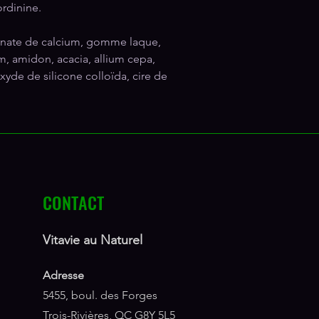
ordinine.
rbonate de calcium, gomme laque,
, amidon, acacia, allium cepa,
axyde de silicone colloïda, cire de
CONTACT
Vitavie au Naturel
Adresse
5455, boul. des Forges
Trois-Rivières, QC G8Y 5L5