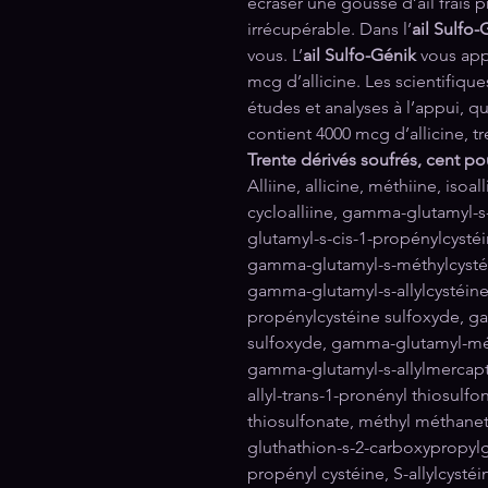
écraser une gousse d’ail frais pr
irrécupérable. Dans l’
ail
Sulfo-
vous. L’
ail Sulfo-Génik
vous app
mcg d’allicine. Les scientifiqu
études et analyses à l’appui, 
contient 4000 mcg d’allicine, tre
Trente dérivés soufrés, cent po
Alliine, allicine, méthiine, isoa
cycloalliine, gamma-glutamyl-
glutamyl-s-cis-1-propénylcysté
gamma-glutamyl-s-méthylcysté
gamma-glutamyl-s-allylcystéine
propénylcystéine sulfoxyde, g
sulfoxyde, gamma-glutamyl-mé
gamma-glutamyl-s-allylmercapto
allyl-trans-1-pronényl thiosulf
thiosulfonate, méthyl méthaneth
gluthathion-s-2-carboxypropylg
propényl cystéine, S-allylcystéi