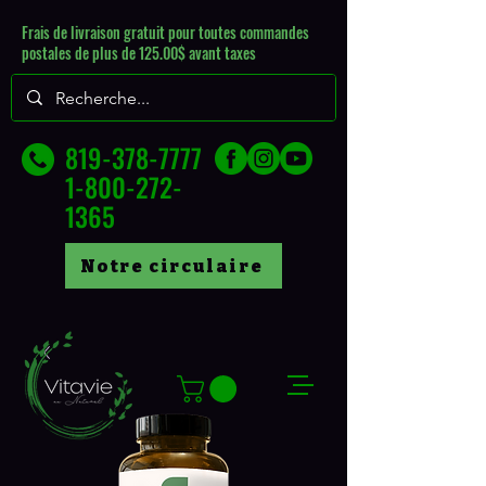
Frais de livraison gratuit pour toutes commandes
postales de plus de 125.00$ avant taxes
819-378-7777
1-800-272-
1365
Notre circulaire