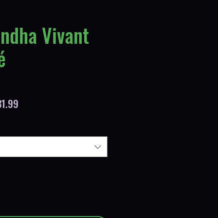
ndha Vivant
é
ar
Sale
1.99
Price