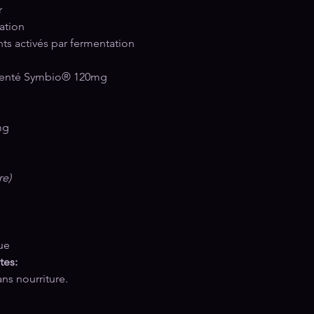
r
ration
ts activés par fermentation
menté Symbio® 120mg
n
mg
re)
ue
tes:
ans nourriture.