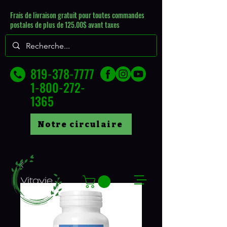
Frais de livraison gratuit pour toutes commandes
postales de plus de 125.00$ avant taxes
819-378-7777
1-800-272-
1365
Notre circulaire