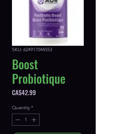
SKU: 624917044553
Boost
Probiotique
Price
CA$42.99
Quantity
*