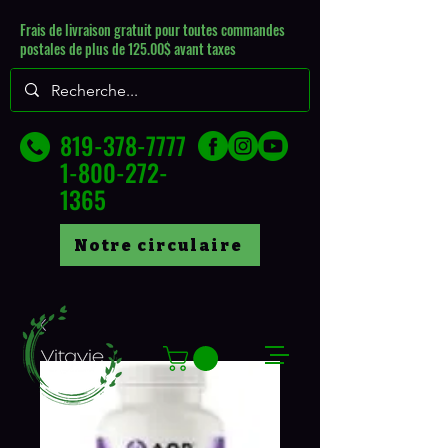
Frais de livraison gratuit pour toutes commandes
postales de plus de 125.00$ avant taxes
819-378-7777
1-800-272-
1365
Notre circulaire