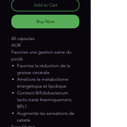
Add to Cart
Buy Now
60 capsules
AOR
Favorise une gestion saine du
poids
Favorise la réduction de la
graisse viscérale
Améliore le métabolisme
énergétique et lipidique
Contient Bifidobacterium
lactis traité thermiquement,
BPL1
Augmente les sensations de
satiété
Sans Gluten