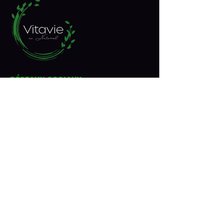
RÉSEAUX SOCIAUX
Inscrivez-vous à notre 
infolettre
Courriel
*
Join
Je souhaite m'inscrire à votre 
liste d'envoi.