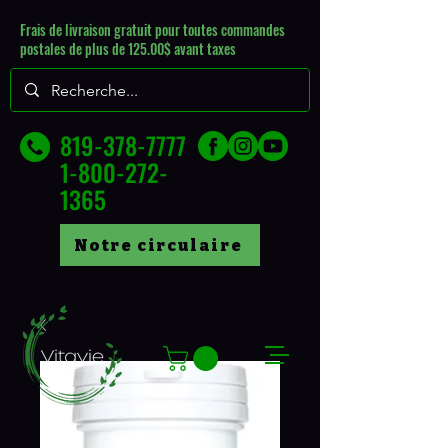
Frais de livraison gratuit pour toutes commandes
postales de plus de 125.00$ avant taxes
819-378-7777
1-800-272-
1365
Notre circulaire