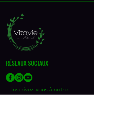
RÉSEAUX SOCIAUX
Inscrivez-vous à notre 
infolettre
Courriel
*
Join