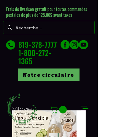
Frais de livraison gratuit pour toutes commandes
postales de plus de 125.00$ avant taxes
819-378-7777
1-800-272-
1365
Notre circulaire