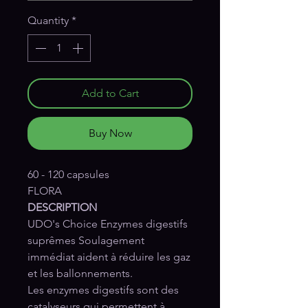
Quantity
*
Add to Cart
Buy Now
60 - 120 capsules
FLORA
DESCRIPTION
UDO's Choice Enzymes digestifs
suprêmes Soulagement
immédiat aident à réduire les gaz
et les ballonnements.
Les enzymes digestifs sont des
catalyseurs qui permettent à