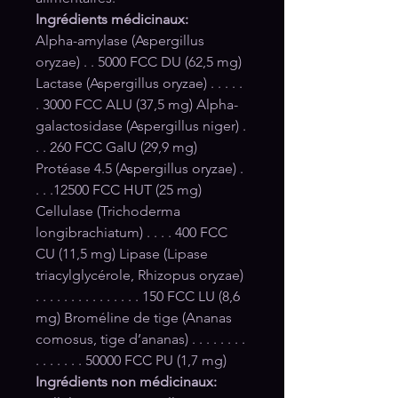
Ingrédients médicinaux:
Alpha-amylase (Aspergillus
oryzae) . . 5000 FCC DU (62,5 mg)
Lactase (Aspergillus oryzae) . . . . .
. 3000 FCC ALU (37,5 mg) Alpha-
galactosidase (Aspergillus niger) .
. . 260 FCC GalU (29,9 mg)
Protéase 4.5 (Aspergillus oryzae) .
. . .12500 FCC HUT (25 mg)
Cellulase (Trichoderma
longibrachiatum) . . . . 400 FCC
CU (11,5 mg) Lipase (Lipase
triacylglycérole, Rhizopus oryzae)
. . . . . . . . . . . . . . . 150 FCC LU (8,6
mg) Broméline de tige (Ananas
comosus, tige d’ananas) . . . . . . . .
. . . . . . . 50000 FCC PU (1,7 mg)
Ingrédients non médicinaux: