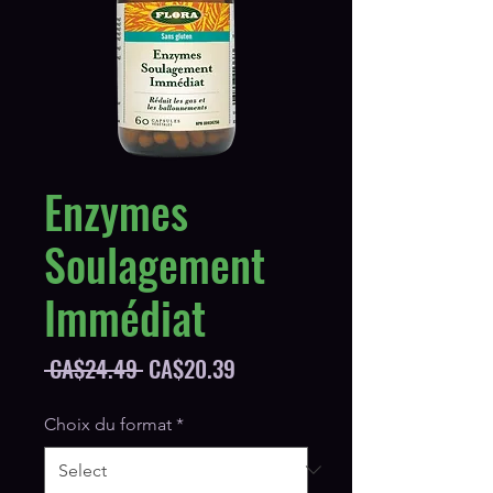
Enzymes
Soulagement
Immédiat
Regular
Sale
 CA$24.49 
CA$20.39
Price
Price
Choix du format
*