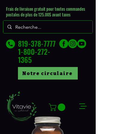
Frais de livraison gratuit pour toutes commandes
postales de plus de 125.00$ avant taxes
819-378-7777
1-800-272-
1365
Notre circulaire