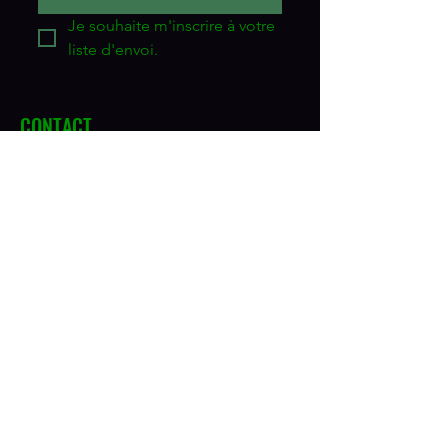
Je souhaite m'inscrire à votre 
liste d'envoi.
CONTACT
Vitavie au Naturel
Adresse
5455, boul. des Forges
Trois-Rivières, QC G8Y 5L5
Téléphone
819-378-7777
1-800-272-1365