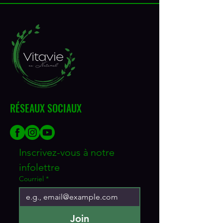
RÉSEAUX SOCIAUX
Inscrivez-vous à notre 
infolettre
Courriel
*
Join