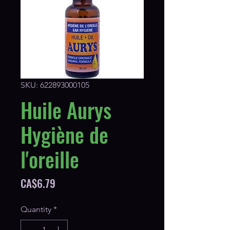
SKU: 622893000105
Huile Aurys
Hygiène de
l'oreille
Price
CA$6.79
Quantity
*