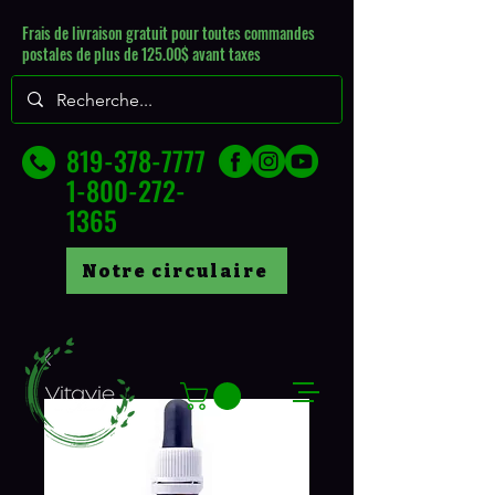
Frais de livraison gratuit pour toutes commandes
postales de plus de 125.00$ avant taxes
819-378-7777
1-800-272-
1365
Notre circulaire