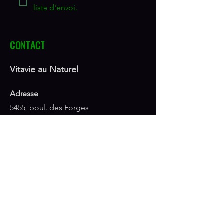
liste d'envoi.
CONTACT
Vitavie au Naturel
Adresse
5455, boul. des Forges
Trois-Rivières, QC G8Y 5L5
Téléphone
819-378-7777
1-800-272-1365
Courriel
info@vitavieaunaturel.ca