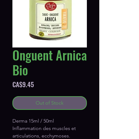
Onguent Arnica
Bio
Price
CA$9.45
Out of Stock
Derma 15ml / 50ml
Inflammation des muscles et
articulations, ecchymoses.