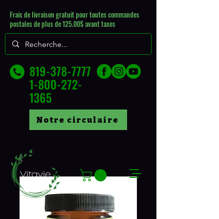
Frais de livraison gratuit pour toutes commandes
postales de plus de 125.00$ avant taxes
819-378-7777
1-800-272-
1365
Notre circulaire