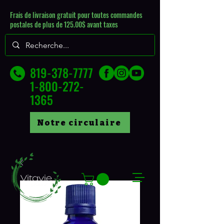
Frais de livraison gratuit pour toutes commandes
postales de plus de 125.00$ avant taxes
819-378-7777
1-800-272-
1365
Notre circulaire