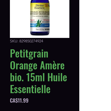
SKU: 829850274924
Petitgrain
Orange Amère
bio. 15ml Huile
Essentielle
Price
CA$11.99