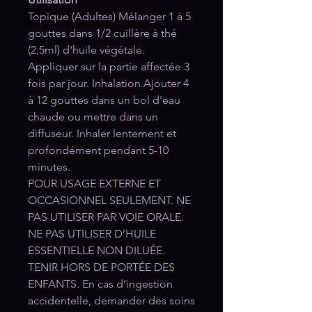
Topique (Adultes) Mélanger 1 à 5
gouttes dans 1/2 cuillère à thé
(2,5ml) d'huile végétale.
Appliquer sur la partie affectée 3
fois par jour. Inhalation Ajouter 4
à 12 gouttes dans un bol d'eau
chaude ou mettre dans un
diffuseur. Inhaler lentement et
profondément pendant 5-10
minutes.
POUR USAGE EXTERNE ET
OCCASIONNEL SEULEMENT. NE
PAS UTILISER PAR VOIE ORALE.
NE PAS UTILISER D’HUILE
ESSENTIELLE NON DILUÉE.
TENIR HORS DE PORTÉE DES
ENFANTS. En cas d’ingestion
accidentelle, demander des soins