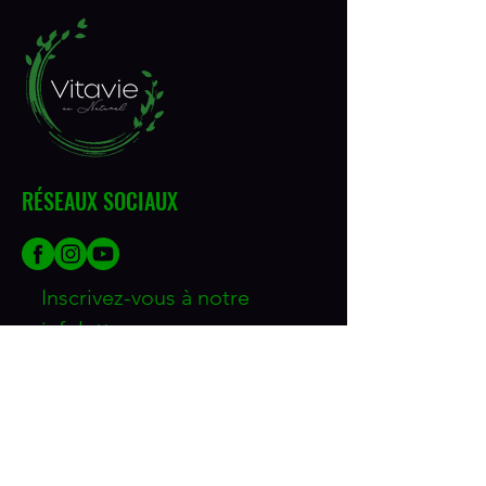
RÉSEAUX SOCIAUX
Inscrivez-vous à notre 
infolettre
Courriel
*
Join
Je souhaite m'inscrire à votre 