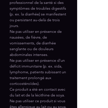
professionnel de la santé si des
symptômes de troubles digestifs
(p. ex. la diarrhée) se manifestent
ou persistent au-delà de trois
jours.
Ne pas utiliser en présence de
nausées, de fièvre, de
vomissements, de diarrhée
sanglante ou de douleurs
abdominales intenses.
Ne pas utiliser en présence d’un
déficit immunitaire (p. ex. sida,
lymphome, patients subissant un
traitement prolongé aux
corticostéroïdes).
Ce produit a été en contact avec
du lait et de la lécithine de soya.
Ne pas utiliser ce produit si vous
êtes allergique au lait ou au soya.