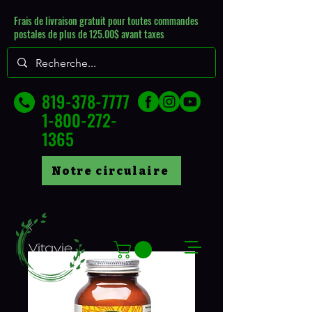
Frais de livraison gratuit pour toutes commandes
postales de plus de 125.00$ avant taxes
819-378-7777
1-800-272-
1365
Notre circulaire