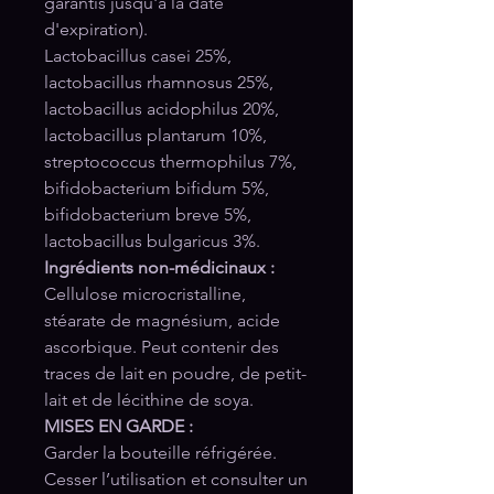
garantis jusqu'à la date
d'expiration).
Lactobacillus casei 25%,
lactobacillus rhamnosus 25%,
lactobacillus acidophilus 20%,
lactobacillus plantarum 10%,
streptococcus thermophilus 7%,
bifidobacterium bifidum 5%,
bifidobacterium breve 5%,
lactobacillus bulgaricus 3%.
Ingrédients non-médicinaux :
Cellulose microcristalline,
stéarate de magnésium, acide
ascorbique. Peut contenir des
traces de lait en poudre, de petit-
lait et de lécithine de soya.
MISES EN GARDE :
Garder la bouteille réfrigérée.
Cesser l’utilisation et consulter un