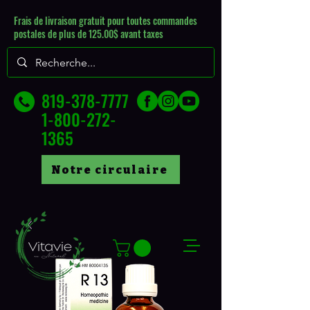
Frais de livraison gratuit pour toutes commandes
postales de plus de 125.00$ avant taxes
819-378-7777
1-800-272-
1365
Notre circulaire