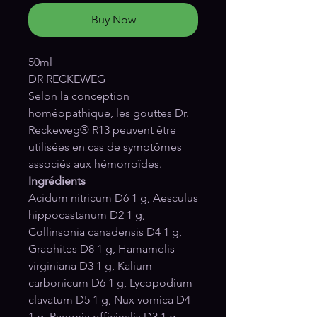
Buy Now
50ml
DR RECKEWEG
Selon la conception
homéopathique, les gouttes Dr.
Reckeweg® R13 peuvent être
utilisées en cas de symptômes
associés aux hémorroïdes.
Ingrédients
Acidum nitricum D6 1 g, Aesculus
hippocastanum D2 1 g,
Collinsonia canadensis D4 1 g,
Graphites D8 1 g, Hamamelis
virginiana D3 1 g, Kalium
carbonicum D6 1 g, Lycopodium
clavatum D5 1 g, Nux vomica D4
1 g, Paeonia officinalis D3 1 g,