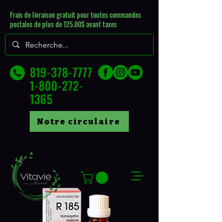
Frais de livraison gratuit pour toutes commandes
postales de plus de 125.00$ avant taxes
819-378-7777
1-800-272-
1365
Notre circulaire