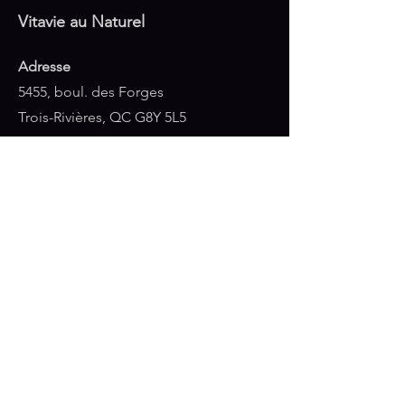
Vitavie au Naturel
Adresse
5455, boul. des Forges
Trois-Rivières, QC G8Y 5L5
Téléphone
819-378-7777
1-800-272-1365
Courriel
info@vitavieaunaturel.ca
HEURES D’OUVERTURE