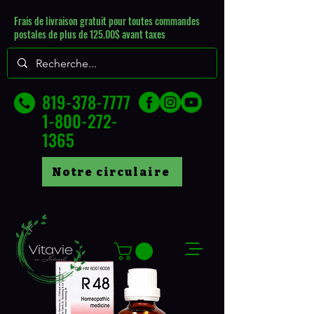
Frais de livraison gratuit pour toutes commandes
postales de plus de 125.00$ avant taxes
819-378-7777
1-800-272-
1365
Notre circulaire