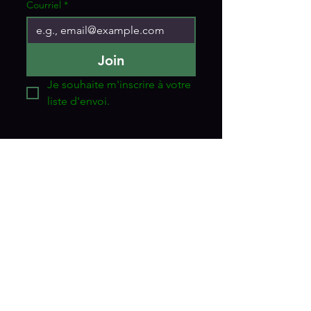
Courriel
*
Join
Je souhaite m'inscrire à votre 
liste d'envoi.
CONTACT
Vitavie au Naturel
Adresse
5455, boul. des Forges
Trois-Rivières, QC G8Y 5L5
Téléphone