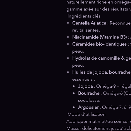
naturellement riche en oméga-7
gamme axée sur des résultats v
Ingrédients clés
Centella Asiatica
: Reconnue 
revitalisantes.
Niacinamide (Vitamine B3)
: 
Céramides bio-identiques
: 
peau.
Hydrolat de camomille & ge
peau.
Huiles de jojoba, bourrache
essentiels :
Jojoba
: Oméga-9 – régule
Bourrache
: Oméga-6 (GLA)
souplesse.
Argousier
: Oméga-7, 6, 9 
Mode d’utilisation
Appliquer matin et/ou soir sur
Masser délicatement jusqu’à a