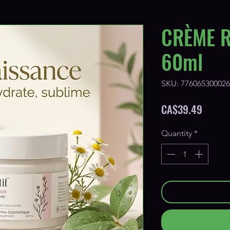
CRÈME 
60ml
SKU: 776065300026
Price
CA$39.49
Quantity
*