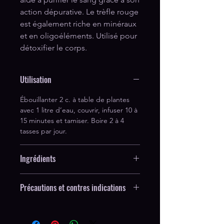
action dépurative. Le trèfle rouge 
est également riche en minéraux 
et en oligoéléments. Utilisé pour 
détoxifier le corps.
Utilisation
Ébouillanter 2 c. à table de plantes
avec 1 litre d’eau, couvrir, infuser 10 à
15 minutes et tamiser. Boire 2 à 4
tasses par jour.
Ingrédients
Trifolium pratense
Précautions et contres indications
Aucune connue.