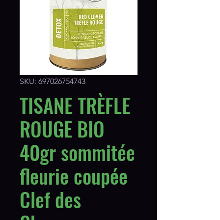
SKU: 697026754743
TISANE TRÈFLE
ROUGE BIO
40gr sommitée
fleurie coupée
Clef des