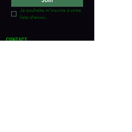
Je souhaite m'inscrire à votre 
liste d'envoi.
CONTACT
Vitavie au Naturel
Adresse
5455, boul. des Forges
Trois-Rivières, QC G8Y 5L5
Téléphone
819-378-7777
1-800-272-1365