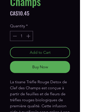
Champs
Price
CA$10.45
Quantity
*
Add to Cart
Buy Now
La tisane Trèfle Rouge Detox de 
Clef des Champs est conçue à 
partir de feuilles et de fleurs de 
trèfles rouges biologiques de 
première qualité. Cette infusion 
aide à purifier le sang grâce à son 