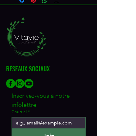
RÉSEAUX SOCIAUX
Inscrivez-vous à notre 
infolettre
Courriel
*
Join