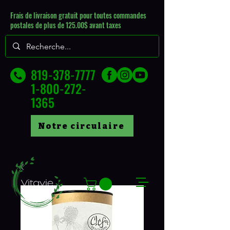
Frais de livraison gratuit pour toutes commandes
postales de plus de 125.00$ avant taxes
819-378-7777
1-800-272-
1365
Notre circulaire