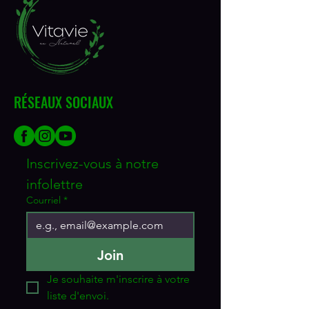
l’allaitement. Éviter d’utiliser en cas
d’allergie connue aux ingrédients du
produit. Ne pas utiliser si le sceau de
sécurité est brisé. Garder hors de la
portée des enfants.
RÉSEAUX SOCIAUX
Inscrivez-vous à notre 
infolettre
Courriel
*
Join
Je souhaite m'inscrire à votre 
liste d'envoi.