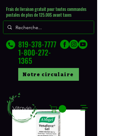
Frais de livraison gratuit pour toutes commandes
postales de plus de 125.00$ avant taxes
819-378-7777
1-800-272-
1365
Notre circulaire