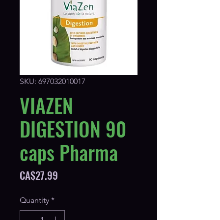
SKU: 697032010017
VIAZEN
DIGESTION 90
caps Pharma
Price
CA$27.99
Quantity
*