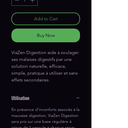
Add to Cart
Buy Now
ViaZen Digestion aide à soulager 
ses malaises digestifs par une 
solution naturelle, efficace, 
simple, pratique à utiliser et sans 
effets secondaires.
Utilisation
En présence d’inconforts associés à la
mauvaise digestion, ViaZen Digestion
sera pris sur une base régulière à
raison de 1 capsule à chaque repas,