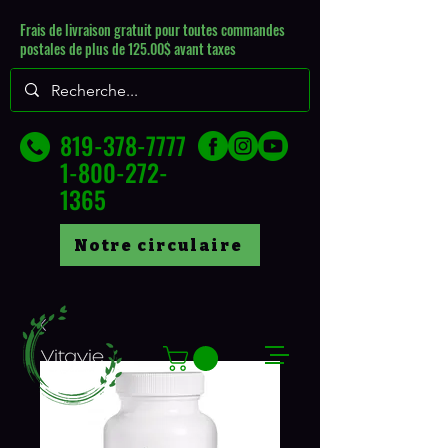
Frais de livraison gratuit pour toutes commandes
postales de plus de 125.00$ avant taxes
819-378-7777
1-800-272-
1365
Notre circulaire