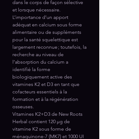
dans le corps de façon sélective
et lorsque nécessaire.
L’importance d’un apport
adéquat en calcium sous forme
alimentaire ou de suppléments
pour la santé squelettique est
largement reconnue ; toutefois, la
recherche au niveau de
l’absorption du calcium a
identifié la forme
biologiquement active des
vitamines K2 et D3 en tant que
cofacteurs essentiels à la
formation et à la régénération
osseuses.
Vitamines K2+D3 de New Roots
Herbal contient 120 μg de
vitamine K2 sous forme de
ménaquinone-⁠7 (MK7) et 1000 UI