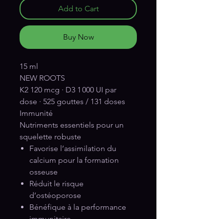
Add to Cart
Buy Now
15 ml
NEW ROOTS
K2 120 mcg · D3 1 000 UI par
dose · 525 gouttes / 131 doses
Immunité
Nutriments essentiels pour un
squelette robuste
Favorise l’assimilation du
calcium pour la formation
osseuse
Réduit le risque
d’ostéoporose
Bénéfique à la performance
immunitaire