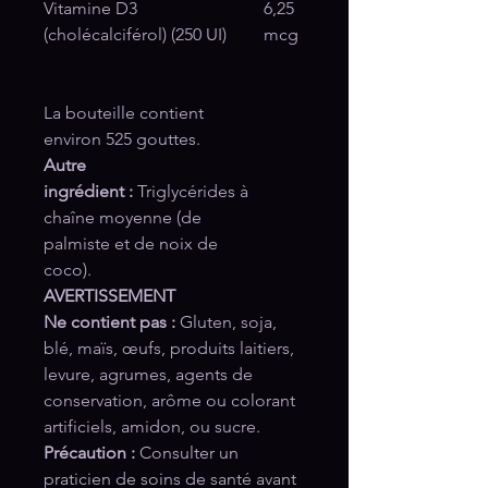
Vitamine D3
6,25
(cholécalciférol) (250 UI)
mcg
La bouteille contient
environ 525 gouttes.
Autre
ingrédient :
Triglycérides à
chaîne moyenne (de
palmiste et de noix de
coco).
AVERTISSEMENT
Ne contient pas :
Gluten, soja,
blé, maïs, œufs, produits laitiers,
levure, agrumes, agents de
conservation, arôme ou colorant
artificiels, amidon, ou sucre.
Précaution :
Consulter un
praticien de soins de santé avant