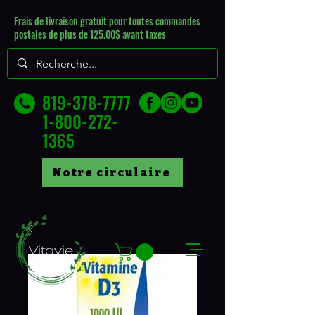
Frais de livraison gratuit pour toutes commandes
postales de plus de 125.00$ avant taxes
819-378-7777
1-800-272-
1365
Notre circulaire