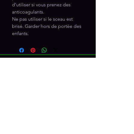
d’utiliser si vous prenez des
anticoagulants.
Ne pas utiliser si le sceau est
brisé. Garder hors de portée des
enfants.
RÉSEAUX SOCIAUX