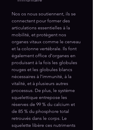
Nos os nous soutiennent, ils se
connectent pour former des
articulations essentielles à la
mobilité, et protègent nos
organes vitaux comme le cerveau
et la colonne vertébrale. Ils font
également office d’organes en
produisant à la fois les globules
rouges et les globules blancs
nécessaires à l’immunité, à la
vitalité, et à plusieurs autres
processus. De plus, le système
squelettique entrepose les
réserves de 99 % du calcium et
de 85 % du phosphore total
retrouvés dans le corps. Le
squelette libère ces nutriments